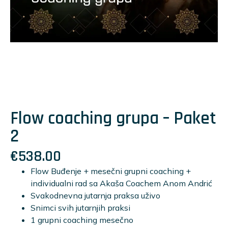
Flow coaching grupa – Paket
2
€
538.00
Flow Buđenje + mesečni grupni coaching +
individualni rad sa Akaša Coachem Anom Andrić
Svakodnevna jutarnja praksa uživo
Snimci svih jutarnjih praksi
1 grupni coaching mesečno