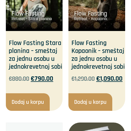
Flow Fasting Stara
Flow Fasting
planina – smeštaj
Kopaonik – smeštaj
za jednu osobu u
za jednu osobu u
jednokrevetnoj sobi
jednokrevetnoj sobi
€
790.00
€
1,090.00
€
880.00
€
1,290.00
Dodaj u korpu
Dodaj u korpu