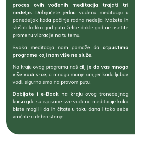
proces ovih vođenih meditacija trajati tri
nedelje.
Dobijaćete jednu vođenu meditaciju u
ponedeljak kada počinje radna nedelja. Možete ih
slušati koliko god puta želite dokle god ne osetite
promenu vibracije na tu temu.
Svaka meditacija nam pomaže da
otpustimo
programe koji nam više ne služe.
Na kraju ovog programa naš
cilj je da vas mnogo
više vodi srce,
a mnogo manje um, jer kada ljubav
vodi, sigurno smo na pravom putu.
Dobijate i e-Book na kraju
ovog tronedeljnog
kursa gde su ispisane sve vođene meditacije kako
biste mogli i da ih čitate u toku dana i tako sebe
vraćate u dobro stanje.