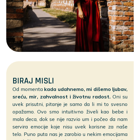
BIRAJ MISLI
Od momenta
kada udahnemo, mi dišemo ljubav,
sreću, mir, zahvalnost i životnu radost.
Oni su
uvek prisutni, pitanje je samo da li mi to svesno
opažamo. Ovo smo intuitivno živeli kao bebe i
mala deca, dok se nije razvio um i počeo da nam
servira emocije koje nisu uvek korisne za naše
telo. Puno puta nas je zarobio u nekim emocijama