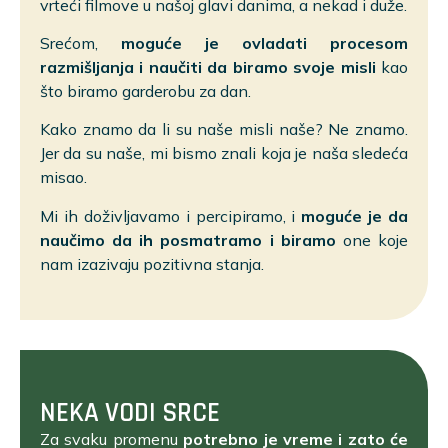
vrteći filmove u našoj glavi danima, a nekad i duže.
Srećom,
moguće je ovladati procesom
razmišljanja i naučiti da biramo svoje misli
kao
što biramo garderobu za dan.
Kako znamo da li su naše misli naše? Ne znamo.
Jer da su naše, mi bismo znali koja je naša sledeća
misao.
Mi ih doživljavamo i percipiramo, i
moguće je da
naučimo da ih posmatramo i biramo
one koje
nam izazivaju pozitivna stanja.
NEKA VODI SRCE
Za svaku promenu
potrebno je vreme i zato će