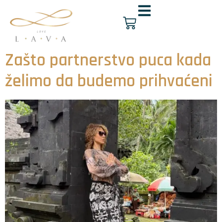
Zašto partnerstvo puca kada
želimo da budemo prihvaćeni