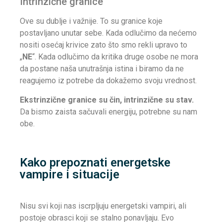
Intrinzične granice
Ove su dublje i važnije. To su granice koje
postavljano unutar sebe. Kada odlučimo da nećemo
nositi osećaj krivice zato što smo rekli upravo to
„
NE
“. Kada odlučimo da kritika druge osobe ne mora
da postane naša unutrašnja istina i biramo da ne
reagujemo iz potrebe da dokažemo svoju vrednost.
Ekstrinzične granice su čin, intrinzične su stav.
Da bismo zaista sačuvali energiju, potrebne su nam
obe.
Kako prepoznati energetske
vampire i situacije
Nisu svi koji nas iscrpljuju energetski vampiri, ali
postoje obrasci koji se stalno ponavljaju. Evo