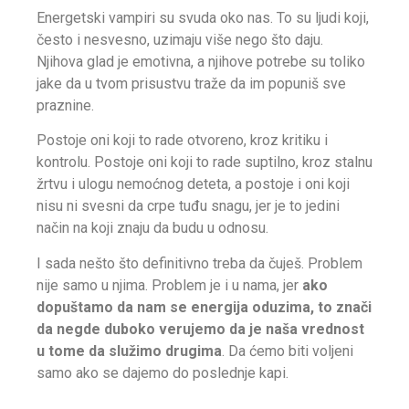
Energetski vampiri su svuda oko nas. To su ljudi koji,
često i nesvesno, uzimaju više nego što daju.
Njihova glad je emotivna, a njihove potrebe su toliko
jake da u tvom prisustvu traže da im popuniš sve
praznine.
Postoje oni koji to rade otvoreno, kroz kritiku i
kontrolu. Postoje oni koji to rade suptilno, kroz stalnu
žrtvu i ulogu nemoćnog deteta, a postoje i oni koji
nisu ni svesni da crpe tuđu snagu, jer je to jedini
način na koji znaju da budu u odnosu.
I sada nešto što definitivno treba da čuješ. Problem
nije samo u njima. Problem je i u nama, jer
ako
dopuštamo da nam se energija oduzima, to znači
da negde duboko verujemo da je naša vrednost
u tome da služimo drugima
. Da ćemo biti voljeni
samo ako se dajemo do poslednje kapi.