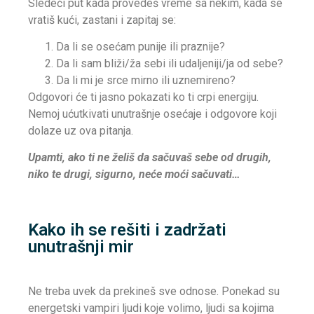
Sledeći put kada provedeš vreme sa nekim, kada se
vratiš kući, zastani i zapitaj se:
Da li se osećam punije ili praznije?
Da li sam bliži/ža sebi ili udaljeniji/ja od sebe?
Da li mi je srce mirno ili uznemireno?
Odgovori će ti jasno pokazati ko ti crpi energiju.
Nemoj ućutkivati unutrašnje osećaje i odgovore koji
dolaze uz ova pitanja.
Upamti, ako ti ne želiš da sačuvaš sebe od drugih,
niko te drugi, sigurno, neće moći sačuvati…
Kako ih se rešiti i zadržati
unutrašnji mir
Ne treba uvek da prekineš sve odnose. Ponekad su
energetski vampiri ljudi koje volimo, ljudi sa kojima