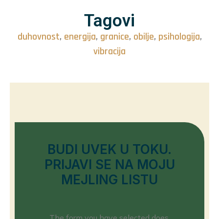
Tagovi
duhovnost
,
energija
,
granice
,
obilje
,
psihologija
,
vibracija
BUDI UVEK U TOKU.
PRIJAVI SE NA MOJU
MEJLING LISTU
The form you have selected does