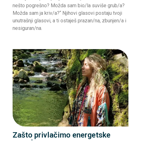
nešto pogrešno? Možda sam bio/la suviše grub/a?
Možda sam ja kriv/a?“ Njihovi glasovi postaju tvoji
unutrašnji glasovi, a ti ostaješ prazan/na, zbunjen/a i
nesiguran/na.
Zašto privlačimo energetske