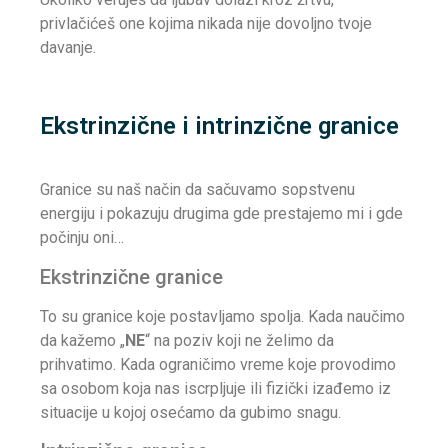
privlačićeš one kojima nikada nije dovoljno tvoje
davanje.
Ekstrinzične i intrinzične granice
Granice su naš način da sačuvamo sopstvenu
energiju i pokazuju drugima gde prestajemo mi i gde
počinju oni…
Ekstrinzične granice
To su granice koje postavljamo spolja. Kada naučimo
da kažemo „
NE
“ na poziv koji ne želimo da
prihvatimo. Kada ograničimo vreme koje provodimo
sa osobom koja nas iscrpljuje ili fizički izađemo iz
situacije u kojoj osećamo da gubimo snagu.