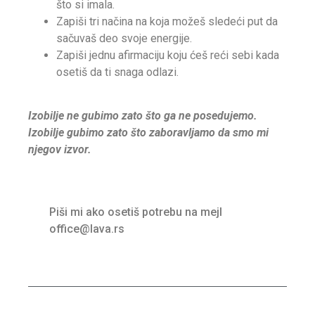
što si imala.
Zapiši tri načina na koja možeš sledeći put da
sačuvaš deo svoje energije.
Zapiši jednu afirmaciju koju ćeš reći sebi kada
osetiš da ti snaga odlazi.
Izobilje ne gubimo zato što ga ne posedujemo.
Izobilje gubimo zato što zaboravljamo da smo mi
njegov izvor.
Piši mi ako osetiš potrebu na mejl
office@lava.rs