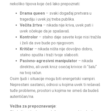
nekoliko tipova koje ćeš lako prepoznati:
Drama queen
– svaki događaj pretvara u
tragediju i uvek joj treba publika.
Večita žrtva
– nikada nije kriva, uvek pati i
uvek očekuje da je spašavaš.
Kontrolor
– stalno daje savete koje nisi tražila
i želi da sve bude po njegovom.
Kritičar
– nikada ništa nije dovoljno dobro,
stalno spušta i traži tvoje slabosti.
Pasivno-agresivni manipulator
– nikada
direktno, ali uvek kroz osećaj krivice ili “šalu“
na tvoj račun.
Osim ljudi i situacije mogu biti energetski vampiri.
Neprestani sastanci, odnosi u kojima uvek ti rešavaš
tuđe probleme, prostori u kojima ne smeš da budeš
autentičan/na.
Vežba za prepoznavanje
: