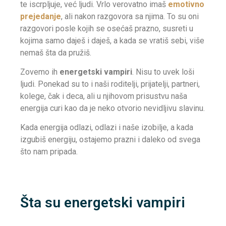
te iscrpljuje, već ljudi. Vrlo verovatno imaš
emotivno
prejedanje
, ali nakon razgovora sa njima. To su oni
razgovori posle kojih se osećaš prazno, susreti u
kojima samo daješ i daješ, a kada se vratiš sebi, više
nemaš šta da pružiš.
Zovemo ih
energetski vampiri
. Nisu to uvek loši
ljudi. Ponekad su to i naši roditelji, prijatelji, partneri,
kolege, čak i deca, ali u njihovom prisustvu naša
energija curi kao da je neko otvorio nevidljivu slavinu.
Kada energija odlazi, odlazi i naše izobilje, a kada
izgubiš energiju, ostajemo prazni i daleko od svega
što nam pripada.
Šta su energetski vampiri