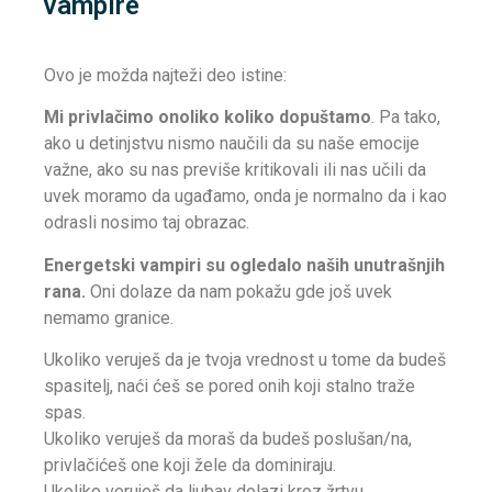
vampire
Ovo je možda najteži deo istine:
Mi privlačimo onoliko koliko dopuštamo
. Pa tako,
ako u detinjstvu nismo naučili da su naše emocije
važne, ako su nas previše kritikovali ili nas učili da
uvek moramo da ugađamo, onda je normalno da i kao
odrasli nosimo taj obrazac.
Energetski vampiri su ogledalo naših unutrašnjih
rana.
Oni dolaze da nam pokažu gde još uvek
nemamo granice.
Ukoliko veruješ da je tvoja vrednost u tome da budeš
spasitelj, naći ćeš se pored onih koji stalno traže
spas.
Ukoliko veruješ da moraš da budeš poslušan/na,
privlačićeš one koji žele da dominiraju.
Ukoliko veruješ da ljubav dolazi kroz žrtvu,