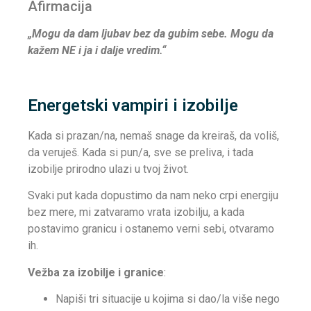
Afirmacija
„Mogu da dam ljubav bez da gubim sebe. Mogu da
kažem NE i ja i dalje vredim.“
Energetski vampiri i izobilje
Kada si prazan/na, nemaš snage da kreiraš, da voliš,
da veruješ. Kada si pun/a, sve se preliva, i tada
izobilje prirodno ulazi u tvoj život.
Svaki put kada dopustimo da nam neko crpi energiju
bez mere, mi zatvaramo vrata izobilju, a kada
postavimo granicu i ostanemo verni sebi, otvaramo
ih.
Vežba za izobilje i granice
:
Napiši tri situacije u kojima si dao/la više nego