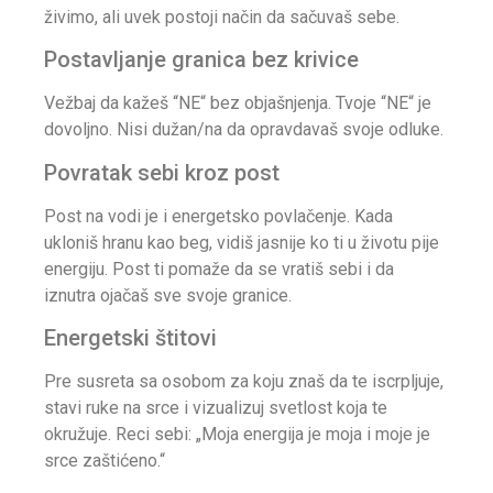
živimo, ali uvek postoji način da sačuvaš sebe.
Postavljanje granica bez krivice
Vežbaj da kažeš “NE“ bez objašnjenja. Tvoje “NE“ je
dovoljno. Nisi dužan/na da opravdavaš svoje odluke.
Povratak sebi kroz post
Post na vodi je i energetsko povlačenje. Kada
ukloniš hranu kao beg, vidiš jasnije ko ti u životu pije
energiju. Post ti pomaže da se vratiš sebi i da
iznutra ojačaš sve svoje granice.
Energetski štitovi
Pre susreta sa osobom za koju znaš da te iscrpljuje,
stavi ruke na srce i vizualizuj svetlost koja te
okružuje. Reci sebi: „Moja energija je moja i moje je
srce zaštićeno.“