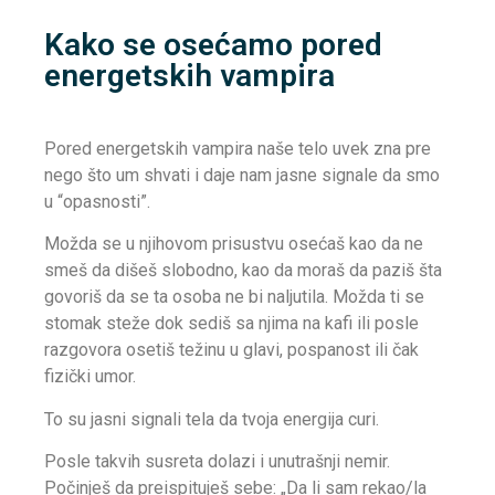
Kako se osećamo pored
energetskih vampira
Pored energetskih vampira naše telo uvek zna pre
nego što um shvati i daje nam jasne signale da smo
u “opasnosti”.
Možda se u njihovom prisustvu osećaš kao da ne
smeš da dišeš slobodno, kao da moraš da paziš šta
govoriš da se ta osoba ne bi naljutila. Možda ti se
stomak steže dok sediš sa njima na kafi ili posle
razgovora osetiš težinu u glavi, pospanost ili čak
fizički umor.
To su jasni signali tela da tvoja energija curi.
Posle takvih susreta dolazi i unutrašnji nemir.
Počinješ da preispituješ sebe: „Da li sam rekao/la