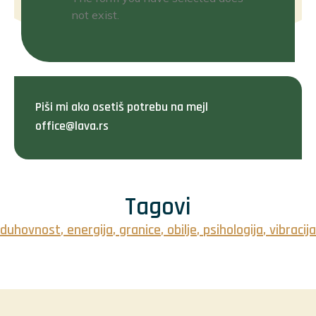
not exist.
Piši mi ako osetiš potrebu na mejl
office@lava.rs
Tagovi
duhovnost
,
energija
,
granice
,
obilje
,
psihologija
,
vibracija