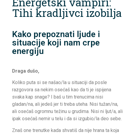
Energetski vampiri:
Tihi kradljivci izobilja
Kako prepoznati ljude i
situacije koji nam crpe
energiju
Draga dušo,
Koliko puta si se našao/la u situaciji da posle
razgovora sa nekim osećaš kao da ti je ispijena
svaka kap snage? I baš u tim trenucima nisi
gladan/na, ali jedeš jer ti treba uteha. Nisi tužan/na,
ali osećaš ogromnu težinu u grudima. Nisi ni ljut/a, ali
ipak osećaš nemir u telu i da si izgubio/la deo sebe.
Znaš one trenutke kada shvatiš da nije hrana ta koja