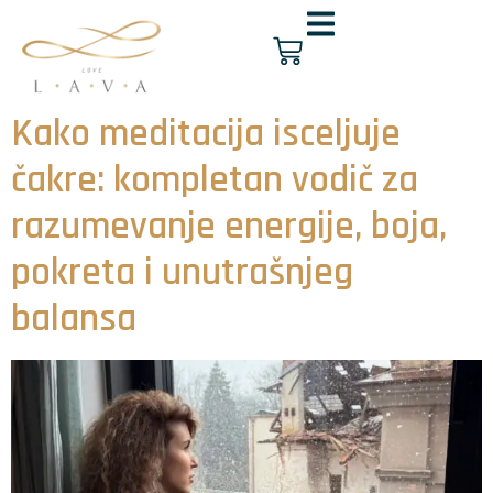
Kako meditacija isceljuje
čakre: kompletan vodič za
razumevanje energije, boja,
pokreta i unutrašnjeg
balansa