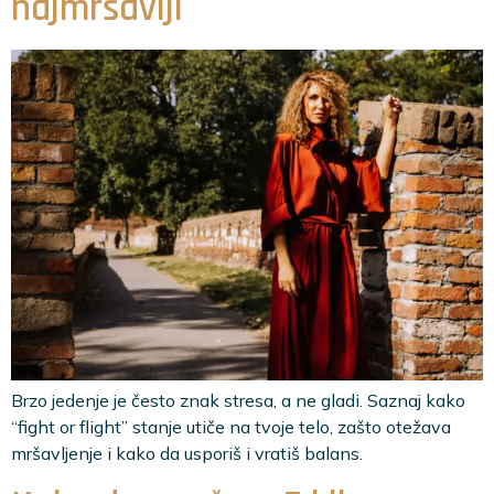
najmršaviji
Brzo jedenje je često znak stresa, a ne gladi. Saznaj kako
“fight or flight” stanje utiče na tvoje telo, zašto otežava
mršavljenje i kako da usporiš i vratiš balans.