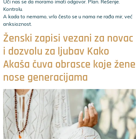
Uči nas se da moramo imati odgovor. Plan. Rešenje.
Kontrolu.
A kada to nemamo, vrlo često se u nama ne rađa mir, već
anksioznost.
Ženski zapisi vezani za novac
i dozvolu za ljubav Kako
Akaša čuva obrasce koje žene
nose generacijama