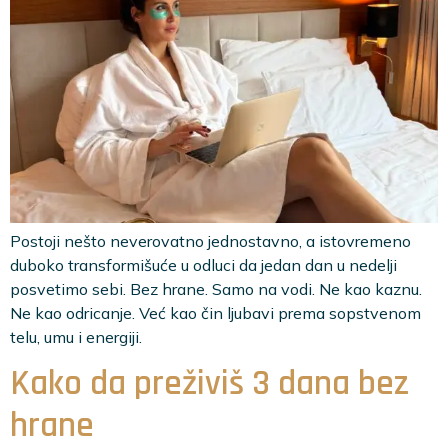
Postoji nešto neverovatno jednostavno, a istovremeno
duboko transformišuće u odluci da jedan dan u nedelji
posvetimo sebi. Bez hrane. Samo na vodi. Ne kao kaznu.
Ne kao odricanje. Već kao čin ljubavi prema sopstvenom
telu, umu i energiji.
Kako da preživiš 3 dana bez
hrane