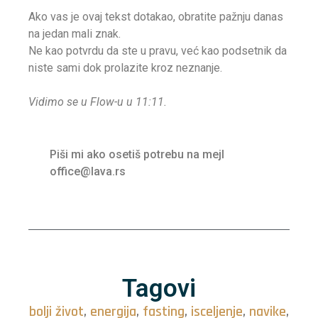
Ako vas je ovaj tekst dotakao, obratite pažnju danas
na jedan mali znak.
Ne kao potvrdu da ste u pravu, već kao podsetnik da
niste sami dok prolazite kroz neznanje.
Vidimo se u Flow-u u 11:11.
Piši mi ako osetiš potrebu na mejl
office@lava.rs
Tagovi
bolji život
,
energija
,
fasting
,
isceljenje
,
navike
,