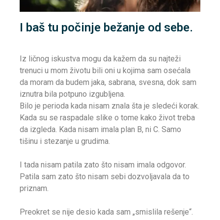
I baš tu počinje bežanje od sebe.
Iz ličnog iskustva mogu da kažem da su najteži
trenuci u mom životu bili oni u kojima sam osećala
da moram da budem jaka, sabrana, svesna, dok sam
iznutra bila potpuno izgubljena.
Bilo je perioda kada nisam znala šta je sledeći korak.
Kada su se raspadale slike o tome kako život treba
da izgleda. Kada nisam imala plan B, ni C. Samo
tišinu i stezanje u grudima.
I tada nisam patila zato što nisam imala odgovor.
Patila sam zato što nisam sebi dozvoljavala da to
priznam.
Preokret se nije desio kada sam „smislila rešenje“.