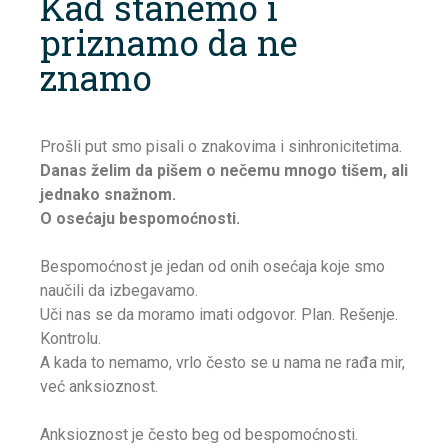
Kad stanemo i
priznamo da ne
znamo
Prošli put smo pisali o znakovima i sinhronicitetima.
Danas želim da pišem o nečemu mnogo tišem, ali
jednako snažnom.
O osećaju bespomoćnosti.
Bespomoćnost je jedan od onih osećaja koje smo
naučili da izbegavamo.
Uči nas se da moramo imati odgovor. Plan. Rešenje.
Kontrolu.
A kada to nemamo, vrlo često se u nama ne rađa mir,
već anksioznost.
Anksioznost je često beg od bespomoćnosti.