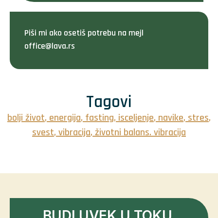
Piši mi ako osetiš potrebu na mejl
office@lava.rs
Tagovi
bolji život
,
energija
,
fasting
,
isceljenje
,
navike
,
stres
,
svest
,
vibracija
,
životni balans. vibracija
BUDI UVEK U TOKU.