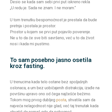
Desio se kada sam sebi prvi put iskreno rekla
„U redu je. Sada ne znam. I ne moram.“
U tom trenutku bespomoćnost je prestala da bude
pretnja i postala je prostor.
Prostor u kojem se prvi put pojavilo poverenje.
Ne u to da će sve biti savršeno, već u to da život
nosi i kada mi pustimo.
To sam posebno jasno osetila
kroz fasting.
U trenucima kada telo ostane bez spoljašnjih
oslonaca, a um bez uobičajenih distrakcija, izađe na
površinu upravo ono od čega najčešće bežimo.
Tokom mog prvog dubljeg
posta
, shvatila sam da
najveća nelagodnost nije glad, već taj trenutak kada
shvatiš da nemaš gde da pobegneš.