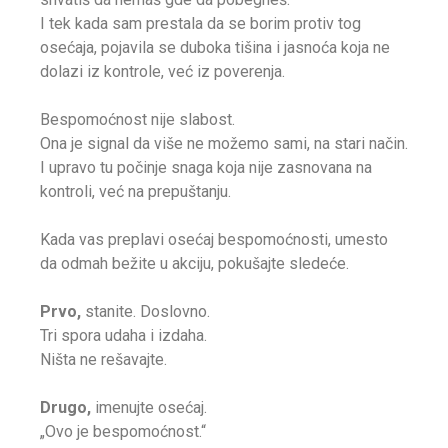
I tek kada sam prestala da se borim protiv tog
osećaja, pojavila se duboka tišina i jasnoća koja ne
dolazi iz kontrole, već iz poverenja.
Bespomoćnost nije slabost.
Ona je signal da više ne možemo sami, na stari način.
I upravo tu počinje snaga koja nije zasnovana na
kontroli, već na prepuštanju.
Kada vas preplavi osećaj bespomoćnosti, umesto
da odmah bežite u akciju, pokušajte sledeće.
Prvo,
stanite. Doslovno.
Tri spora udaha i izdaha.
Ništa ne rešavajte.
Drugo,
imenujte osećaj.
„Ovo je bespomoćnost.“