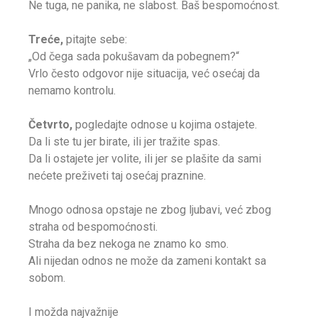
Ne tuga, ne panika, ne slabost. Baš bespomoćnost.
Treće,
pitajte sebe:
„Od čega sada pokušavam da pobegnem?“
Vrlo često odgovor nije situacija, već osećaj da
nemamo kontrolu.
Četvrto,
pogledajte odnose u kojima ostajete.
Da li ste tu jer birate, ili jer tražite spas.
Da li ostajete jer volite, ili jer se plašite da sami
nećete preživeti taj osećaj praznine.
Mnogo odnosa opstaje ne zbog ljubavi, već zbog
straha od bespomoćnosti.
Straha da bez nekoga ne znamo ko smo.
Ali nijedan odnos ne može da zameni kontakt sa
sobom.
I možda najvažnije