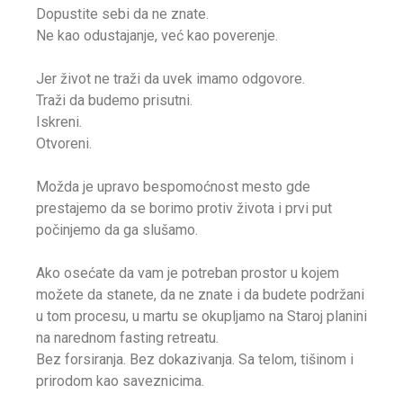
Dopustite sebi da ne znate.
Ne kao odustajanje, već kao poverenje.
Jer život ne traži da uvek imamo odgovore.
Traži da budemo prisutni.
Iskreni.
Otvoreni.
Možda je upravo bespomoćnost mesto gde
prestajemo da se borimo protiv života i prvi put
počinjemo da ga slušamo.
Ako osećate da vam je potreban prostor u kojem
možete da stanete, da ne znate i da budete podržani
u tom procesu, u martu se okupljamo na Staroj planini
na narednom fasting retreatu.
Bez forsiranja. Bez dokazivanja. Sa telom, tišinom i
prirodom kao saveznicima.