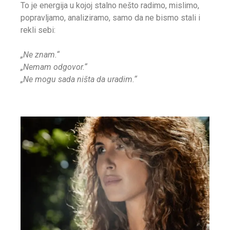
To je energija u kojoj stalno nešto radimo, mislimo,
popravljamo, analiziramo, samo da ne bismo stali i
rekli sebi:
„Ne znam.“
„Nemam odgovor.“
„Ne mogu sada ništa da uradim.“