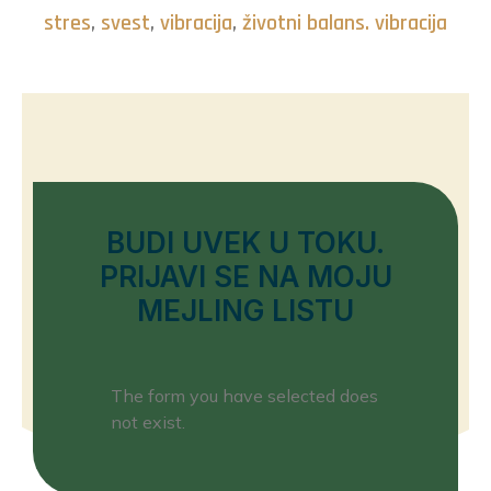
stres
,
svest
,
vibracija
,
životni balans. vibracija
BUDI UVEK U TOKU.
PRIJAVI SE NA MOJU
MEJLING LISTU
The form you have selected does
not exist.