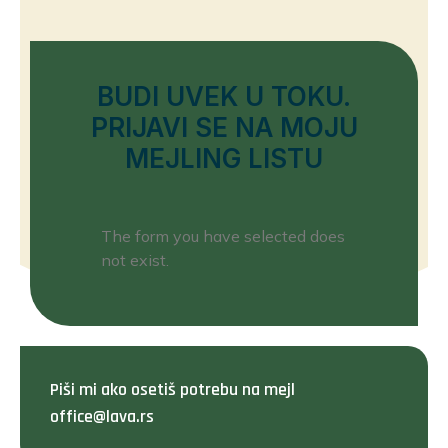
BUDI UVEK U TOKU.
PRIJAVI SE NA MOJU
MEJLING LISTU
The form you have selected does
not exist.
Piši mi ako osetiš potrebu na mejl
office@lava.rs