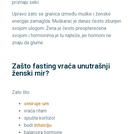
priznaju sebi.
Upravo zato se granica između muške i ženske
energije zamaglila. Muškarac je danas često zbunjen
svojom ulogom. Žena je često preopterećena
svojom i hormonima je tu najteže, jer hormoni ne
znaju da glume.
Zašto fasting vraća unutrašnji
ženski mir?
Zato što:
smiruje um
vraća ritam
spušta kortizol
budi
intuiciju
balansira hormone