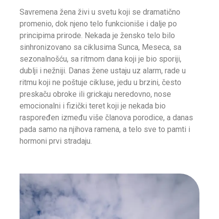
Savremena žena živi u svetu koji se dramatično
promenio, dok njeno telo funkcioniše i dalje po
principima prirode. Nekada je žensko telo bilo
sinhronizovano sa ciklusima Sunca, Meseca, sa
sezonalnošću, sa ritmom dana koji je bio sporiji,
dublji i nežniji. Danas žene ustaju uz alarm, rade u
ritmu koji ne poštuje cikluse, jedu u brzini, često
preskaču obroke ili grickaju neredovno, nose
emocionalni i fizički teret koji je nekada bio
raspoređen između više članova porodice, a danas
pada samo na njihova ramena, a telo sve to pamti i
hormoni prvi stradaju.