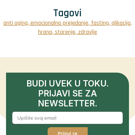
Tagovi
anti aging
,
emocionalno prejedanje
,
fasting
,
glikacija
,
hrana
,
starenje
,
zdravlje
BUDI UVEK U TOKU.
PRIJAVI SE ZA
NEWSLETTER.
Prijavi se