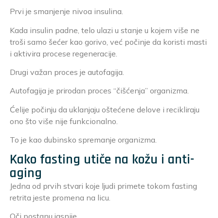
Prvi je smanjenje nivoa insulina.
Kada insulin padne, telo ulazi u stanje u kojem više ne
troši samo šećer kao gorivo, već počinje da koristi masti
i aktivira procese regeneracije.
Drugi važan proces je autofagija.
Autofagija je prirodan proces “čišćenja” organizma.
Ćelije počinju da uklanjaju oštećene delove i recikliraju
ono što više nije funkcionalno.
To je kao dubinsko spremanje organizma.
Kako fasting utiče na kožu i anti-
aging
Jedna od prvih stvari koje ljudi primete tokom fasting
retrita jeste promena na licu.
Oči postanu jasnije.