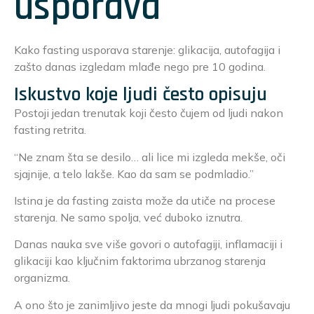
usporava
Kako fasting usporava starenje: glikacija, autofagija i
zašto danas izgledam mlađe nego pre 10 godina.
Iskustvo koje ljudi često opisuju
Postoji jedan trenutak koji često čujem od ljudi nakon
fasting retrita.
“Ne znam šta se desilo… ali lice mi izgleda mekše, oči
sjajnije, a telo lakše. Kao da sam se podmladio.”
Istina je da fasting zaista može da utiče na procese
starenja. Ne samo spolja, već duboko iznutra.
Danas nauka sve više govori o autofagiji, inflamaciji i
glikaciji kao ključnim faktorima ubrzanog starenja
organizma.
A ono što je zanimljivo jeste da mnogi ljudi pokušavaju