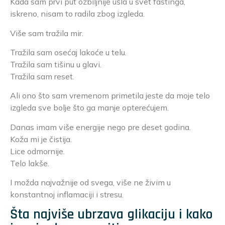
Kada sam prvi put ozbiljnije ušla u svet fastinga,
iskreno, nisam to radila zbog izgleda.
Više sam tražila mir.
Tražila sam osećaj lakoće u telu.
Tražila sam tišinu u glavi.
Tražila sam reset.
Ali ono što sam vremenom primetila jeste da moje telo
izgleda sve bolje što ga manje opterećujem.
Danas imam više energije nego pre deset godina.
Koža mi je čistija.
Lice odmornije.
Telo lakše.
I možda najvažnije od svega, više ne živim u
konstantnoj inflamaciji i stresu.
Šta najviše ubrzava glikaciju i kako