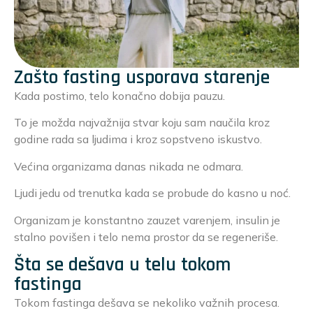
Zašto fasting usporava starenje
Kada postimo, telo konačno dobija pauzu.
To je možda najvažnija stvar koju sam naučila kroz
godine rada sa ljudima i kroz sopstveno iskustvo.
Većina organizama danas nikada ne odmara.
Ljudi jedu od trenutka kada se probude do kasno u noć.
Organizam je konstantno zauzet varenjem, insulin je
stalno povišen i telo nema prostor da se regeneriše.
Šta se dešava u telu tokom
fastinga
Tokom fastinga dešava se nekoliko važnih procesa.