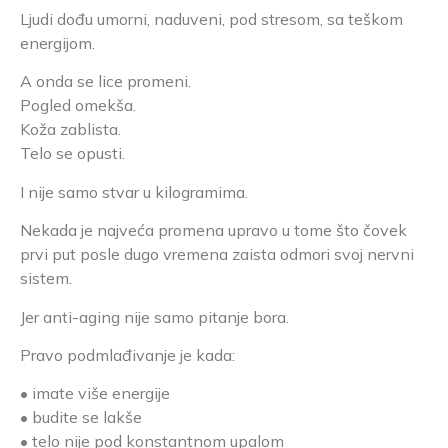
Ljudi dođu umorni, naduveni, pod stresom, sa teškom
energijom.
A onda se lice promeni.
Pogled omekša.
Koža zablista.
Telo se opusti.
I nije samo stvar u kilogramima.
Nekada je najveća promena upravo u tome što čovek
prvi put posle dugo vremena zaista odmori svoj nervni
sistem.
Jer anti-aging nije samo pitanje bora.
Pravo podmlađivanje je kada:
• imate više energije
• budite se lakše
• telo nije pod konstantnom upalom