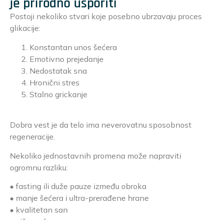
je prirodno usporiti
Postoji nekoliko stvari koje posebno ubrzavaju proces
glikacije:
Konstantan unos šećera
Emotivno prejedanje
Nedostatak sna
Hronični stres
Stalno grickanje
Dobra vest je da telo ima neverovatnu sposobnost
regeneracije.
Nekoliko jednostavnih promena može napraviti
ogromnu razliku:
• fasting ili duže pauze između obroka
• manje šećera i ultra-prerađene hrane
• kvalitetan san