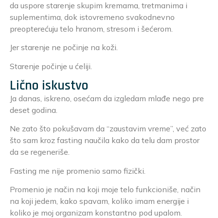
da uspore starenje skupim kremama, tretmanima i
suplementima, dok istovremeno svakodnevno
preopterećuju telo hranom, stresom i šećerom.
Jer starenje ne počinje na koži.
Starenje počinje u ćeliji.
Lično iskustvo
Ja danas, iskreno, osećam da izgledam mlađe nego pre
deset godina.
Ne zato što pokušavam da “zaustavim vreme”, već zato
što sam kroz fasting naučila kako da telu dam prostor
da se regeneriše.
Fasting me nije promenio samo fizički.
Promenio je način na koji moje telo funkcioniše, način
na koji jedem, kako spavam, koliko imam energije i
koliko je moj organizam konstantno pod upalom.