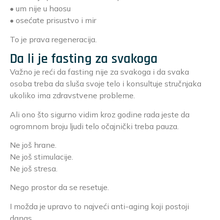
• um nije u haosu
• osećate prisustvo i mir
To je prava regeneracija.
Da li je fasting za svakoga
Važno je reći da fasting nije za svakoga i da svaka
osoba treba da sluša svoje telo i konsultuje stručnjaka
ukoliko ima zdravstvene probleme.
Ali ono što sigurno vidim kroz godine rada jeste da
ogromnom broju ljudi telo očajnički treba pauza.
Ne još hrane.
Ne još stimulacije.
Ne još stresa.
Nego prostor da se resetuje.
I možda je upravo to najveći anti-aging koji postoji
danas.