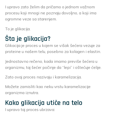
I upravo zato želim da pričamo o jednom važnom
procesu koji mnogi ne poznaju dovoljno, a koji ima
ogromne veze sa starenjem.
To je glikacija.
Šta je glikacija?
Glikacija je proces u kojem se višak šećera vezuje za
proteine u našem telu, posebno za kolagen i elastin.
Jednostavno rečeno, kada imamo previše šećera u
organizmu, taj šećer počinje da “lepi” i oštećuje ćelije.
Zato ovaj proces nazivaju i karamelizacija.
Možete zamisliti kao neku vrstu karamelizacije
organizma iznutra.
Kako glikacija utiče na telo
I upravo taj proces ubrzava: