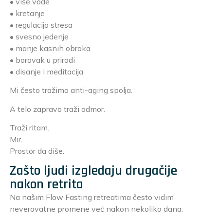
• više vode
• kretanje
• regulacija stresa
• svesno jedenje
• manje kasnih obroka
• boravak u prirodi
• disanje i meditacija
Mi često tražimo anti-aging spolja.
A telo zapravo traži odmor.
Traži ritam.
Mir.
Prostor da diše.
Zašto ljudi izgledaju drugačije
nakon retrita
Na našim Flow Fasting retreatima često vidim
neverovatne promene već nakon nekoliko dana.