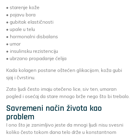
• starenje kože
• pojavu bora
• gubitak elastičnosti
• upale u telu
• hormonalni disbalans
• umor
• insulinsku rezistenciju
• ubrzano propadanje ćelija
Kada kolagen postane oštećen glikacijom, koža gubi
sjaj i čvrstinu.
Zato ljudi često imaju otečeno lice, siv ten, umoran
pogled i osećaj da stare mnogo brže nego što bi trebalo.
Savremeni način života kao
problem
I ono što je zanimljivo jeste da mnogi ljudi nisu svesni
koliko često tokom dana telo drže u konstantnom