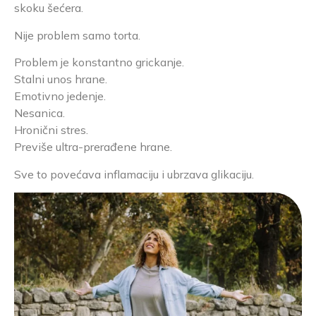
skoku šećera.
Nije problem samo torta.
Problem je konstantno grickanje.
Stalni unos hrane.
Emotivno jedenje.
Nesanica.
Hronični stres.
Previše ultra-prerađene hrane.
Sve to povećava inflamaciju i ubrzava glikaciju.