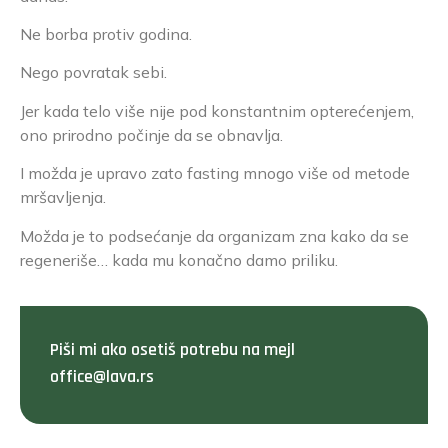
Ne borba protiv godina.
Nego povratak sebi.
Jer kada telo više nije pod konstantnim opterećenjem,
ono prirodno počinje da se obnavlja.
I možda je upravo zato fasting mnogo više od metode
mršavljenja.
Možda je to podsećanje da organizam zna kako da se
regeneriše… kada mu konačno damo priliku.
Piši mi ako osetiš potrebu na mejl
office@lava.rs