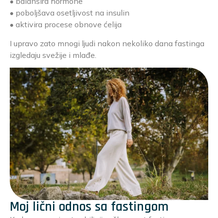
• balansira hormone
• poboljšava osetljivost na insulin
• aktivira procese obnove ćelija
I upravo zato mnogi ljudi nakon nekoliko dana fastinga
izgledaju svežije i mlađe.
Moj lični odnos sa fastingom